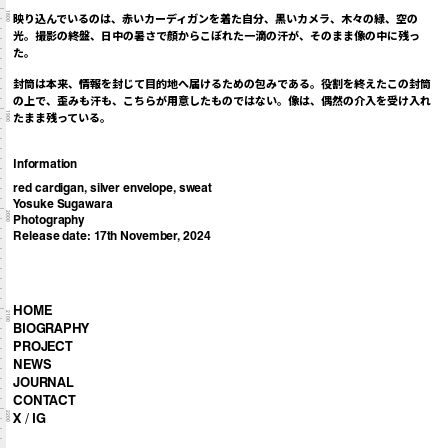
1800
映り込んでいるのは、赤いカーディガンを着た自分、黒いカメラ、木々の緑、空の
光。撮影の終盤、日中の暑さで顔からこぼれた一滴の汗が、そのまま像の中に残っ
た。
封筒は本来、情報を封じて目的地へ届けるための包みである。役割を終えたこの封筒
の上で、歪みも汗も、こちらが用意したものではない。像は、偶然の介入を受け入れ
1900
たまま残っている。
Information
red cardigan, silver envelope, sweat
Yosuke Sugawara
2000
Photography
Release date: 17th November, 2024
HOME
2100
BIOGRAPHY
PROJECT
NEWS
JOURNAL
CONTACT
X
/
IG
2200