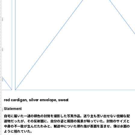
1400
1500
1600
red cardigan, silver envelope, sweat
Statement
1700
自宅に届いた一通の銀色の封筒を撮影した写真作品。送り主も思い出せない些細な配
達物だったが、その反射面に、自分の姿と周囲の風景が映っていた。封筒のサイズと
中身の不一致が生んだたわみと、輸送中についた擦れ傷が表面を歪ませ、像は水面の
ように揺れていた。