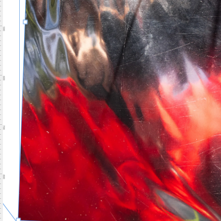
500
600
700
800