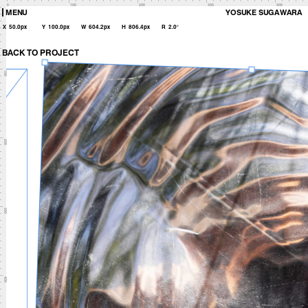
0
100
200
300
400
MENU
YOSUKE SUGAWARA
X
50.0px
Y
100.0px
W
604.2px
H
806.4px
R
2.0°
BACK TO PROJECT
100
200
300
400