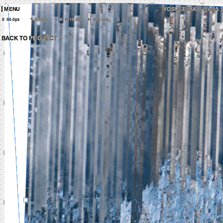
0
100
200
300
400
MENU
YOSUKE SUGAWARA
X
50.0px
Y
20.0px
W
1214.3px
H
806.4px
R
2.0°
BACK TO PROJECT
100
200
300
400