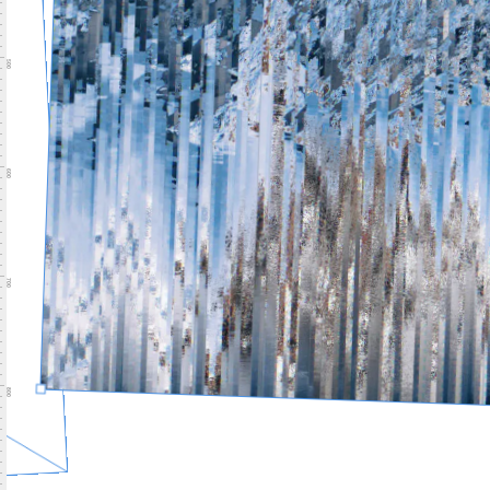
500
600
700
800